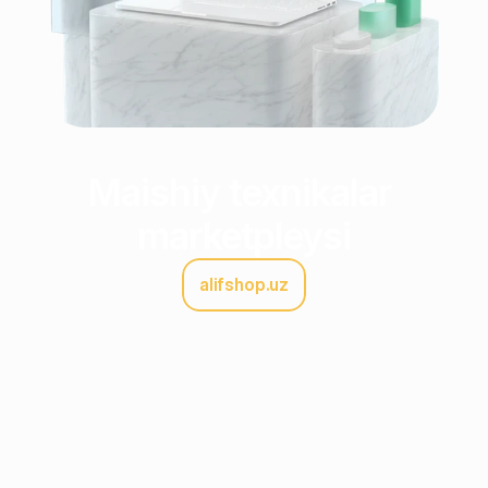
Maishiy texnikalar 
marketpleysi
alifshop.uz