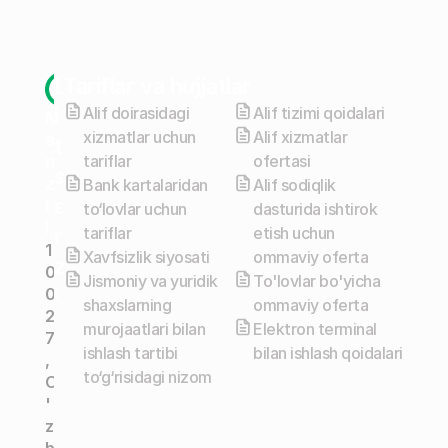
L
Tariflar va hujjatlar
i
Alif doirasidagi 
Alif tizimi qoidalari
M
xizmatlar uchun 
Alif xizmatlar 
a
t
n
tariflar
ofertasi
s
z
Bank kartalaridan 
Alif sodiqlik 
e
i
to‘lovlar uchun 
dasturida ishtirok 
l
n
tariflar
etish uchun 
1
Xavfsizlik siyosati
ommaviy oferta
z
0
Jismoniy va yuridik 
To'lovlar bo'yicha 
i
0
shaxslarning 
ommaviy oferta
2
y
murojaatlari bilan 
Elektron terminal 
7
a
ishlash tartibi 
bilan ishlash qoidalari
, 
to‘g‘risidagi nizom
O
l
'
a
z
r