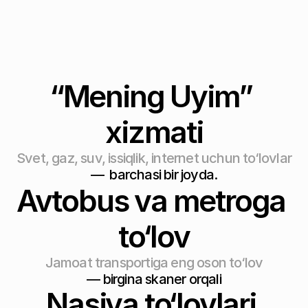
7 milliondan keyin ― 0,75%
“Mening Uyim” 
xizmati
Svet, gaz, suv, issiqlik, internet uchun to‘lovlar
—  barchasi bir joyda.
Avtobus va metroga 
to‘lov
Jamoat transportiga eng oson to‘lov
— birgina skaner orqali
Nasiya to‘lovlari 