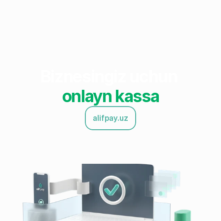
Biznesingiz uchun 
onlayn kassa
alifpay.uz