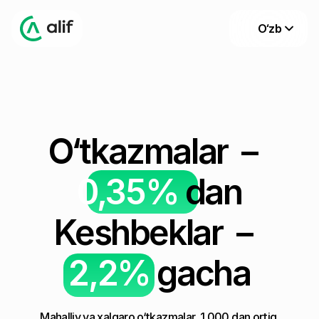
O‘zb
O‘tkazmalar  –  
0,35%
dan
Keshbeklar  –  
2,2%
 gacha
Mahalliy va xalqaro o‘tkazmalar, 1 000 dan ortiq 