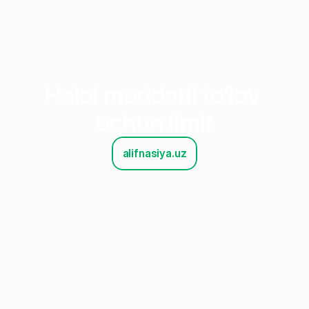
Halol muddatli to‘lov 
uchun limit
alifnasiya.uz