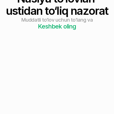
ustidan to‘liq nazorat
Muddatli to‘lov uchun to‘lang va
Keshbek oling