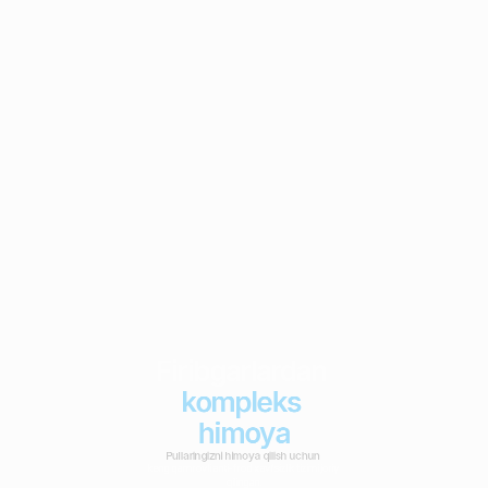
Firibgarlardan 
kompleks 
himoya
Pullaringizni himoya qilish uchun 
keng qamrovli anti-frod xavfsizlik tizimi joriy 
qilingan.