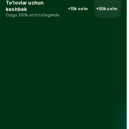
To‘lovlar uchun 
+15k so‘m
+50k so‘m
keshbek
Oyiga 500k so‘m to‘laganda
Har oy 7 000 000 so‘m foizsiz pul 
o‘tkazmalari
Barcha Uzcard va Humo kartalariga
Mobil aloqa uchun 2.5% keshbek
Oyiga 60 000 so‘m to‘lovgacha
Kommunal to‘lovlarga 1.5% keshbek
Oyiga 80 000 so‘m to‘lovgacha
Kartalar monitoringi tekin
Barcha kartalaringiz bo‘yicha to’liq kirim-
chiqimlar tarixi