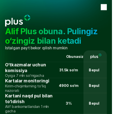
Alif Plus obuna. Pulingiz 
o‘zingiz bilan ketadi
Istalgan payt bekor qilish mumkin
Obunasiz
O‘tkazmalar uchun 
31.5k so‘m
Bepul
komissiya
Oyiga 7 mln so‘mgacha
Kartalar monitoringi
4900 so‘m
Bepul
Kirim-chiqimlarning to‘liq 
nazorati
Kartani naqd pul bilan 
to‘ldirish
3%
Bepul
Alif bankomatlaridan 1 mln 
gacha