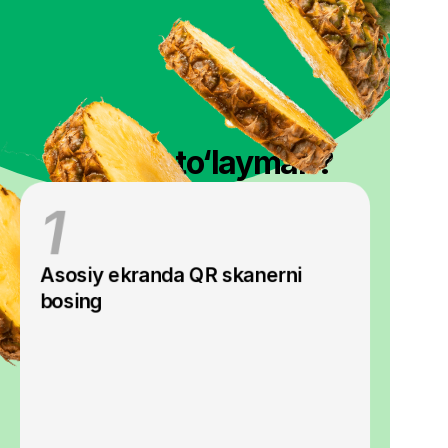
Qanday to‘layman?
1
Asosiy ekranda QR skanerni 
bosing