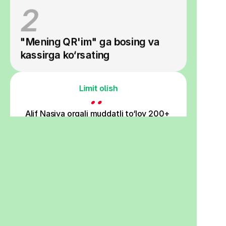
2
"Mening QR'im" ga bosing va 
kassirga ko‘rsating
Limit olish
Alif Nasiya orqali muddatli to‘lov 200+ 
Korzinka do‘konlarida
Do‘konda yoki 
Korzinka Go 
orqali onlayn xarid 
qiling
Do‘konlar manzili