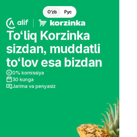
O‘zb
Руc
To‘liq Korzinka
sizdan, muddatli
to‘lov esa bizdan
0% komissiya
30 kunga
Jarima va penyasiz